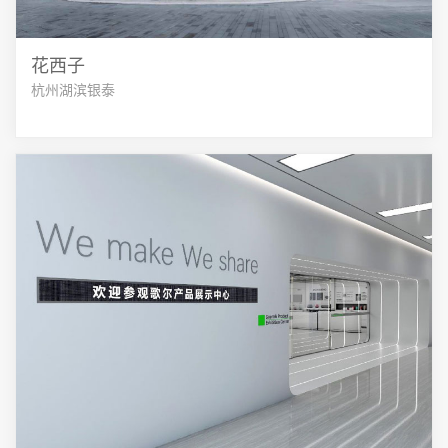
花西子
杭州湖滨银泰