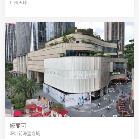
广州天环
修丽可
深圳前海壹方城