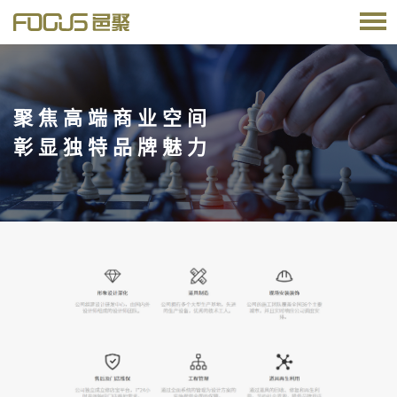
聚 焦 高 端 商 业 空 间
彰 显 独 特 品 牌 魅 力